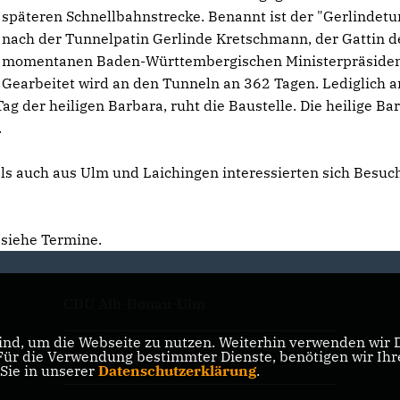
späteren Schnellbahnstrecke. Benannt ist der "Gerlindetu
nach der Tunnelpatin Gerlinde Kretschmann, der Gattin d
momentanen Baden-Württembergischen Ministerpräsiden
Gearbeitet wird an den Tunneln an 362 Tagen. Lediglich a
 der heiligen Barbara, ruht die Baustelle. Die heilige Ba
.
s auch aus Ulm und Laichingen interessierten sich Besuch
 siehe Termine.
CDU Alb-Donau-Ulm
nd, um die Webseite zu nutzen. Weiterhin verwenden wir Di
r die Verwendung bestimmter Dienste, benötigen wir Ihre 
CDU Baden-Württemberg
 Sie in unserer
Datenschutzerklärung
.