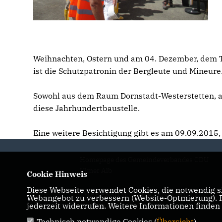
Weihnachten, Ostern und am 04. Dezember, dem Tag
ist die Schutzpatronin der Bergleute und Mineure
Sowohl aus dem Raum Dornstadt-Westerstetten, al
diese Jahrhundertbaustelle.
Eine weitere Besichtigung gibt es am 09.09.2015,
Homepage des Gemeindeverbandes CDU
Ulmer Alb
Cookie Hinweis
Diese Webseite verwendet Cookies, die notwendig si
IMPRESSUM
DATENSCHUTZ
Webangebot zu verbessern (Website-Optmierung). Fü
jederzeit widerrufen. Weitere Informationen finden
KONTAKT
Technisch notwendige Cookies (
Übersicht
)