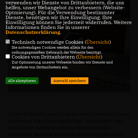
verwenden wir Dienste von Drittanbietern, die uns
helfen, unser Webangebot zu verbessern (Website-
Optmierung). Für die Verwendung bestimmter
Dienste, benötigen wir Ihre Einwilligung. Ihre
Einwilligung können Sie jederzeit widerrufen. Weitere
Informationen finden Sie in unserer
Datenschutzerklärung
.
Technisch notwendige Cookies (
Übersicht
)
Die notwendigen Cookies werden allein für den
ordnungsgemäßen Gebrauch der Webseite benötigt.
Cookies von Drittanbietern (
Übersicht
)
Zur Optimierung unserer Webseite binden wir Dienste und
Angebote von Drittanbietern ein.
Alle akzeptieren
Auswahl speichern
Auf der Probefahrt waren zwar die ersten Meter noch etwas
ungewohnt, aber dieses absolut leise "dahingleiten" war
wirklich eine äußerst angenehme Erfahrung beim
Autofahren. Natürlich kommt der Strom weitgehend von