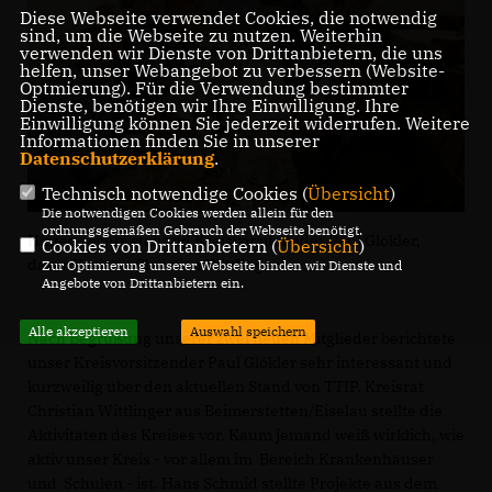
Diese Webseite verwendet Cookies, die notwendig
sind, um die Webseite zu nutzen. Weiterhin
verwenden wir Dienste von Drittanbietern, die uns
helfen, unser Webangebot zu verbessern (Website-
Optmierung). Für die Verwendung bestimmter
Dienste, benötigen wir Ihre Einwilligung. Ihre
Einwilligung können Sie jederzeit widerrufen. Weitere
Informationen finden Sie in unserer
Datenschutzerklärung
.
Technisch notwendige Cookies (
Übersicht
)
Die notwendigen Cookies werden allein für den
ordnungsgemäßen Gebrauch der Webseite benötigt.
Hinten rechts stehend Kreisvorsitzender Paul Glökler,
Cookies von Drittanbietern (
Übersicht
)
davor Kreisrat Christian Wittlinger
Zur Optimierung unserer Webseite binden wir Dienste und
Angebote von Drittanbietern ein.
Alle akzeptieren
Auswahl speichern
Nach Begrüßung unserer zwei neuen Mitglieder berichtete
unser Kreisvorsitzender Paul Glökler sehr interessant und
kurzweilig über den aktuellen Stand von TTIP. Kreisrat
Christian Wittlinger aus Beimerstetten/Eiselau stellte die
Aktivitäten des Kreises vor. Kaum jemand weiß wirklich, wie
aktiv unser Kreis - vor allem im Bereich Krankenhäuser
und Schulen - ist. Hans Schmid stellte Projekte aus dem