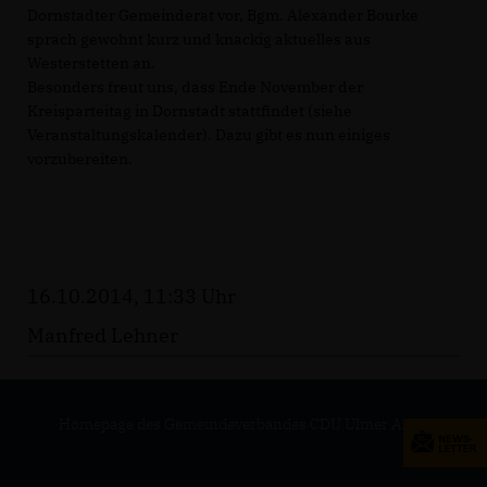
Dornstadter Gemeinderat vor, Bgm. Alexander Bourke
sprach gewohnt kurz und knackig aktuelles aus
Westerstetten an.
Besonders freut uns, dass Ende November der
Kreisparteitag in Dornstadt stattfindet (siehe
Veranstaltungskalender). Dazu gibt es nun einiges
vorzubereiten.
16.10.2014, 11:33 Uhr
Manfred Lehner
Homepage des Gemeindeverbandes CDU Ulmer Alb