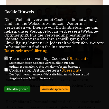
Cookie Hinweis
Diese Webseite verwendet Cookies, die notwendig
sind, um die Webseite zu nutzen. Weiterhin
verwenden wir Dienste von Drittanbietern, die uns
helfen, unser Webangebot zu verbessern (Website-
Optmierung). Für die Verwendung bestimmter
Dienste, benötigen wir Ihre Einwilligung. Ihre
Einwilligung können Sie jederzeit widerrufen. Weitere
Informationen finden Sie in unserer
Datenschutzerklärung
.
Technisch notwendige Cookies (
Übersicht
)
Die notwendigen Cookies werden allein für den
ordnungsgemäßen Gebrauch der Webseite benötigt.
Cookies von Drittanbietern (
Übersicht
)
v.l.n.r Paul Glökler (CDU Kreisvorsitzender), Daniel
Zur Optimierung unserer Webseite binden wir Dienste und
Angebote von Drittanbietern ein.
Seemann, Christian Wittlinger, Susanne Leonhardt,
Hermann Eberhardt, Alexander Bourke, Jochen Ogger.
Alle akzeptieren
Auswahl speichern
Der Wahlkreis 7, Dornstadt, zudem die Gemeindeverbände
Amstetten-Lonsee und Ulmer Alb gehören, ist mit den 6