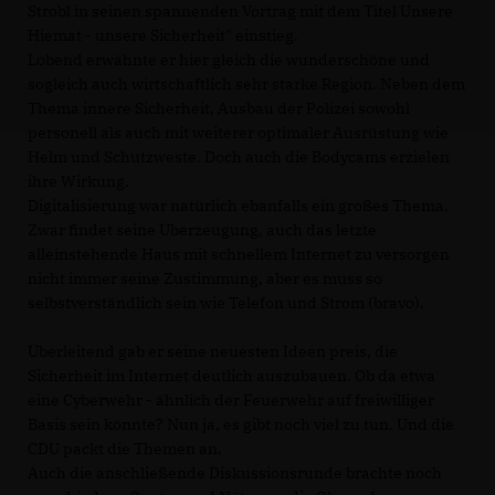
Strobl in seinen spannenden Vortrag mit dem Titel Unsere
Hiemat - unsere Sicherheit" einstieg.
Lobend erwähnte er hier gleich die wunderschöne und
sogleich auch wirtschaftlich sehr starke Region. Neben dem
Thema innere Sicherheit, Ausbau der Polizei sowohl
personell als auch mit weiterer optimaler Ausrüstung wie
Helm und Schutzweste. Doch auch die Bodycams erzielen
ihre Wirkung.
Digitalisierung war natürlich ebanfalls ein großes Thema.
Zwar findet seine Überzeugung, auch das letzte
alleinstehende Haus mit schnellem Internet zu versorgen
nicht immer seine Zustimmung, aber es muss so
selbstverständlich sein wie Telefon und Strom (bravo).
Überleitend gab er seine neuesten Ideen preis, die
Sicherheit im Internet deutlich auszubauen. Ob da etwa
eine Cyberwehr - ähnlich der Feuerwehr auf freiwilliger
Basis sein könnte? Nun ja, es gibt noch viel zu tun. Und die
CDU packt die Themen an.
Auch die anschließende Diskussionsrunde brachte noch