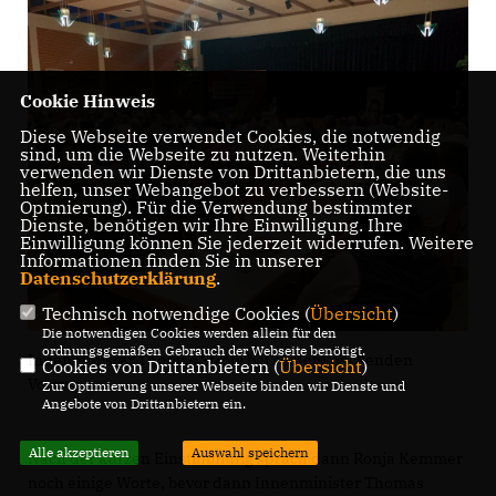
Cookie Hinweis
Diese Webseite verwendet Cookies, die notwendig
sind, um die Webseite zu nutzen. Weiterhin
verwenden wir Dienste von Drittanbietern, die uns
helfen, unser Webangebot zu verbessern (Website-
Optmierung). Für die Verwendung bestimmter
Dienste, benötigen wir Ihre Einwilligung. Ihre
Einwilligung können Sie jederzeit widerrufen. Weitere
Informationen finden Sie in unserer
Datenschutzerklärung
.
Technisch notwendige Cookies (
Übersicht
)
Die notwendigen Cookies werden allein für den
ordnungsgemäßen Gebrauch der Webseite benötigt.
Innenminister Thomas Strobl bei seinem packenden
Cookies von Drittanbietern (
Übersicht
)
Vortrag
Zur Optimierung unserer Webseite binden wir Dienste und
Angebote von Drittanbietern ein.
Alle akzeptieren
Auswahl speichern
Nach der kurzen Einstimmung sprach dann Ronja Kemmer
noch einige Worte, bevor dann Innenminister Thomas