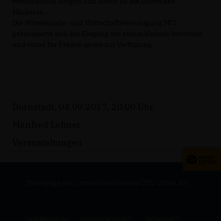
verschiedene Sorgen und Nöten an die Ohren des
Ministers.
Die Mittelstands- und Wirtschaftsvereinigung MIT
präsentierte sich am Eingang mit einem kleinen Infostand
und stand für Fragen gerne zur Verfügung.
Dornstadt, 04.09.2017, 20:00 Uhr
Manfred Lehner
Veranstaltungen
Homepage des Gemeindeverbandes CDU Ulmer Alb
IMPRESSUM
DATENSCHUTZ
KONTAKT